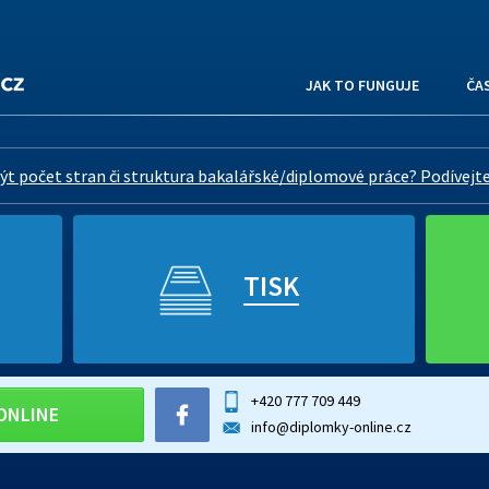
JAK TO FUNGUJE
ČA
ýt počet stran či struktura bakalářské/diplomové práce? Podívejte
TISK
+420 777 709 449
ONLINE
info@diplomky-online.cz