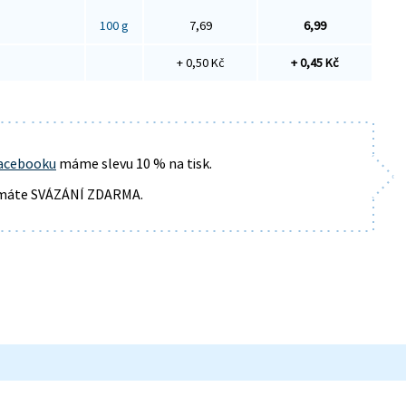
100 g
7,69
6,99
+ 0,50 Kč
+ 0,45 Kč
acebooku
máme slevu 10 % na tisk.
s máte SVÁZÁNÍ ZDARMA.