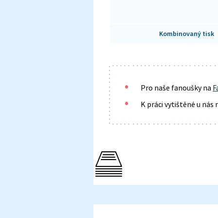
Kombinovaný tisk
Pro naše fanoušky na
F
K práci vytištěné u ná