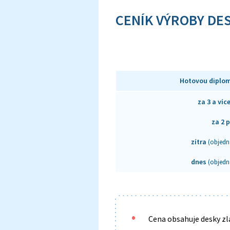
CENÍK VÝROBY DE
Hotovou diplom
za 3 a víc
za 2 
zítra
(objedn
dnes
(objedn
Cena obsahuje desky zlac