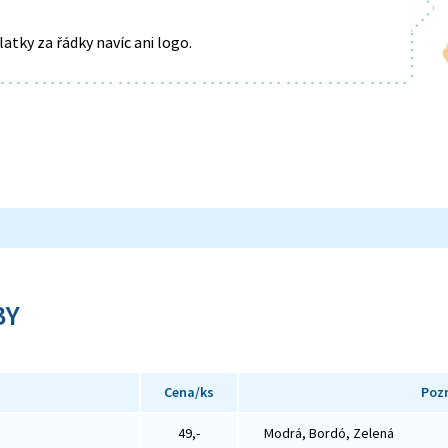
tky za řádky navíc ani logo.
BY
Cena/ks
Poz
49,-
Modrá, Bordó, Zelená