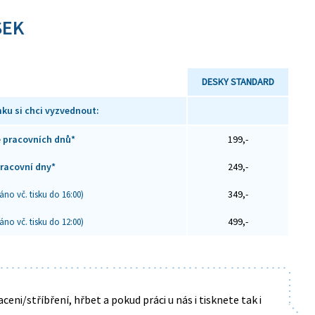
VAZBA
SEK
DESKY STANDARD
ku si chci vyzvednout:
e pracovních dnů*
199,-
pracovní dny*
249,-
349,-
áno vč. tisku do 16:00)
499,-
áno vč. tisku do 12:00)
eni/stříbření, hřbet a pokud práci u nás i tisknete tak i