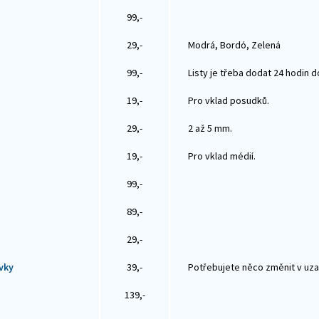
99,-
29,-
Modrá, Bordó, Zelená
99,-
Listy je třeba dodat 24 hodin 
19,-
Pro vklad posudků.
29,-
2 až 5 mm.
19,-
Pro vklad médií.
99,-
89,-
29,-
vky
39,-
Potřebujete něco změnit v uza
139,-