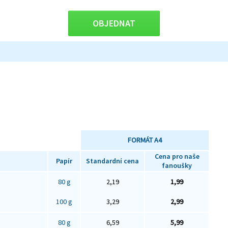
OBJEDNAT
FORMÁT A4
Cena pro naše
Papír
Standardní cena
fanoušky
80 g
2,19
1,99
100 g
3,29
2,99
80 g
6,59
5,99