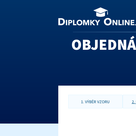
OBJEDNÁN
1. VÝBĚR VZORU
2.